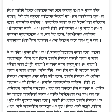
বিশেষ অতিথি হিসেবে শ্রোতাদের মধ্য থেকে বক্তব্য রাখেন অধ্যাপক মুজিব
রহমান| তিনি তাঁর বক্তব্যে সাহিত্যের ডিস্টোপিয়ান ধারার প্রাসঙ্গিকতা তুলে ধরে
বলেন, সমসাময়িক সামাজিক ও রাজনৈতিক অবক্ষয় বুঝতে ডিস্টোপিয়ান সাহিত্যের
পাঠ অত্যন্ত জরুরি| এর পাশাপাশি তিনি একটি কার্যকর ও প্রাণবন্ত ইএফএল
ক্লাসরুম ম্যানেজমেন্টের ওপর জোর দিয়ে বলেন, শিক্ষার্থীবান্ধব শ্রেণিকক্ষ
ব্যবস্থাপনা শিক্ষার্থীদের মনোযোগ ও মেধা বিকাশের পথকে আরও সুগম করে ।
উপস্থাপিত প্রবন্ধ দুটির ওপর পাণ্ডিত্যপূর্ণ আলোচনা প্রদান করেন প্যানেল
আলোচকবৃন্দ, যাঁদের মধ্যে ছিলেন ইংরেজি বিভাগের সহকারী অধ্যাপক জনাব
শহীদুল আলম চৌধুরী, সহযোগী অধ্যাপক জনাব শান্তনু দাশ এবং সহযোগী
অধ্যাপক জনাব শাহনাজ পারভিন সিঁথি| সভাপতির সমাপনী বক্তব্যে ইংরেজি
বিভাগের চেয়ারম্যান সৈয়দ জসীম উদ্দীন বলেন, ইংরেজি বিভাগের এই সেমিনার
আয়োজন একটি নিয়মিত ও ধারাবাহিক অ্যাকাডেমিক কার্যক্রম| তিনি এই
সেমিনারের ধারাবাহিক সাফল্যের পেছনে কলা অনুষদের ডিন অধ্যাপক ড. মোহীত
উল আলমের অনস্বীকার্য অবদান ও সার্বিক দিকনির্দেশনার কথা স্মরণ করে তাঁর
প্রতি গভীর কৃতজ্ঞতা জ্ঞাপন করেন| আগামী দিনগুলোতে ইংরেজি বিভাগের পক্ষ
থেকে একটি আন্তর্জাতিক কনফারেন্স এবং বৃহৎ পরিসরে একটি স্টুডেন্ট সেমিনার