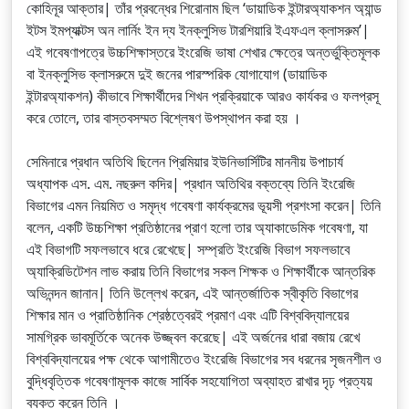
কোহিনূর আক্তার| তাঁর প্রবন্ধের শিরোনাম ছিল ‘ডায়াডিক ইন্টারঅ্যাকশন অ্যান্ড
ইটস ইমপ্যাক্টস অন লার্নিং ইন দ্য ইনক্লুসিভ টারশিয়ারি ইএফএল ক্লাসরুম’|
এই গবেষণাপত্রে উচ্চশিক্ষাস্তরে ইংরেজি ভাষা শেখার ক্ষেত্রে অন্তর্ভুক্তিমূলক
বা ইনক্লুসিভ ক্লাসরুমে দুই জনের পারস্পরিক যোগাযোগ (ডায়াডিক
ইন্টারঅ্যাকশন) কীভাবে শিক্ষার্থীদের শিখন প্রক্রিয়াকে আরও কার্যকর ও ফলপ্রসূ
করে তোলে, তার বাস্তবসম্মত বিশ্লেষণ উপস্থাপন করা হয় ।
সেমিনারে প্রধান অতিথি ছিলেন প্রিমিয়ার ইউনিভার্সিটির মাননীয় উপাচার্য
অধ্যাপক এস. এম. নছরুল কদির| প্রধান অতিথির বক্তব্যে তিনি ইংরেজি
বিভাগের এমন নিয়মিত ও সমৃদ্ধ গবেষণা কার্যক্রমের ভূয়সী প্রশংসা করেন| তিনি
বলেন, একটি উচ্চশিক্ষা প্রতিষ্ঠানের প্রাণ হলো তার অ্যাকাডেমিক গবেষণা, যা
এই বিভাগটি সফলভাবে ধরে রেখেছে| সম্প্রতি ইংরেজি বিভাগ সফলভাবে
অ্যাক্রিডিটেশন লাভ করায় তিনি বিভাগের সকল শিক্ষক ও শিক্ষার্থীকে আন্তরিক
অভিনন্দন জানান| তিনি উল্লেখ করেন, এই আন্তর্জাতিক স্বীকৃতি বিভাগের
শিক্ষার মান ও প্রাতিষ্ঠানিক শ্রেষ্ঠত্বেরই প্রমাণ এবং এটি বিশ্ববিদ্যালয়ের
সামগ্রিক ভাবমূর্তিকে অনেক উজ্জ্বল করেছে| এই অর্জনের ধারা বজায় রেখে
বিশ্ববিদ্যালয়ের পক্ষ থেকে আগামীতেও ইংরেজি বিভাগের সব ধরনের সৃজনশীল ও
বুদ্ধিবৃত্তিক গবেষণামূলক কাজে সার্বিক সহযোগিতা অব্যাহত রাখার দৃঢ় প্রত্যয়
ব্যক্ত করেন তিনি ।