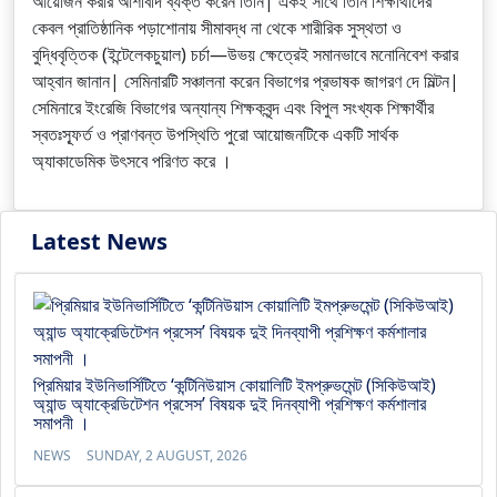
আয়োজন করার আশাবাদ ব্যক্ত করেন তিনি| একই সাথে তিনি শিক্ষার্থীদের
কেবল প্রাতিষ্ঠানিক পড়াশোনায় সীমাবদ্ধ না থেকে শারীরিক সুস্থতা ও
বুদ্ধিবৃত্তিক (ইন্টেলেকচুয়াল) চর্চা—উভয় ক্ষেত্রেই সমানভাবে মনোনিবেশ করার
আহ্বান জানান| সেমিনারটি সঞ্চালনা করেন বিভাগের প্রভাষক জাগরণ দে মিল্টন|
সেমিনারে ইংরেজি বিভাগের অন্যান্য শিক্ষকবৃন্দ এবং বিপুল সংখ্যক শিক্ষার্থীর
স্বতঃস্ফূর্ত ও প্রাণবন্ত উপস্থিতি পুরো আয়োজনটিকে একটি সার্থক
অ্যাকাডেমিক উৎসবে পরিণত করে ।
Latest News
প্রিমিয়ার ইউনিভার্সিটিতে ‘কন্টিনিউয়াস কোয়ালিটি ইমপ্রুভমেন্ট (সিকিউআই)
অ্যান্ড অ্যাক্রেডিটেশন প্রসেস’ বিষয়ক দুই দিনব্যাপী প্রশিক্ষণ কর্মশালার
সমাপনী ।
NEWS
SUNDAY, 2 AUGUST, 2026