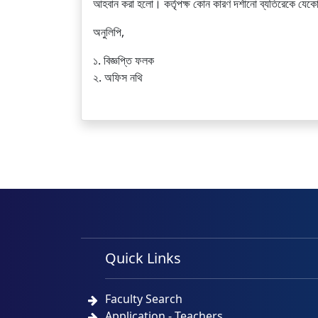
আহবান করা হলো। কর্তৃপক্ষ কোন কারণ দর্শানো ব্যতিরেকে যেক
অনুলিপি,
১. বিজ্ঞপ্তি ফলক
২. অফিস নথি
Quick Links
Faculty Search
Application - Teachers