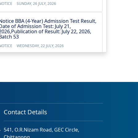
NOTICE
SUNDAY, 26 JULY, 2026
Notice BBA (4-Year) Admission Test Result,
Date of Admission Test: July 21,
2026,Publication of Result: July 22, 2026,
Batch 53
NOTICE
WEDNESDAY, 22 JULY, 2026
No Objection Certificate for the Vice
Chancellor’s travel to Australia from 13
May 2026 to 23 May 2026
NOTICE
TUESDAY, 12 MAY, 2026
Admission Test Result and Admission
Notice for B. Sc. (Engineering) in CSE
Program Batch # 49th, Session: Spring
Contact Details
2026 Date of Admission Test-22/04/2026
NOTICE
SUNDAY, 26 APRIL, 2026
541, O.R.Nizam Road, GEC Circle,
Chittagong.