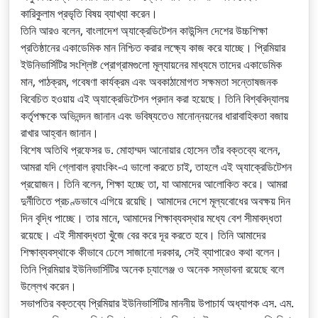
কারিকুলাম প্রভৃতি বিষয় ব্যাখ্যা করেন।
তিনি আরও বলেন, বাংলাদেশ অ্যাক্রেডিটেশন কাউন্সিল দেশের উচ্চশিক্ষা
প্রতিষ্ঠানের একাডেমিক মান নিশ্চিত করার লক্ষ্যে কাজ করে যাচ্ছে। প্রিমিয়ার
ইউনিভার্সিটির সংশ্লিষ্ট প্রোগ্রামগুলো মূল্যায়নের মাধ্যমে তাদের একাডেমিক
মান, পাঠক্রম, গবেষণা কার্যক্রম এবং অবকাঠামোগত সক্ষমতা সন্তোষজনক
বিবেচিত হওয়ায় এই অ্যাক্রেডিটেশন প্রদান করা হয়েছে। তিনি বিশ্ববিদ্যালয়
কর্তৃপক্ষকে অভিনন্দন জানান এবং ভবিষ্যতেও মানোন্নয়নের ধারাবাহিকতা বজায়
রাখার আহ্বান জানান।
বিশেষ অতিথি প্রফেসর ড. মোহাম্মদ আনোয়ার হোসেন তাঁর বক্তব্যে বলেন,
আমরা যদি গ্লোবাল র‌্যাংকিং-এ ভালো করতে চাই, তাহলে এই অ্যাক্রেডিটেশন
প্রয়োজন। তিনি বলেন, শিক্ষা হচ্ছে তা, যা আমাদের আলোকিত করে। আমরা
দুর্নীতিতে প্রচণ্ডভাবে এগিয়ে রয়েছি। আমাদের দেশে মূল্যবোধের অবক্ষয় দিন
দিন বৃদ্ধি পাচ্ছে। তার মানে, আমাদের শিক্ষাব্যবস্থার মধ্যে বেশ সীমাবদ্ধতা
রয়েছে। এই সীমাবদ্ধতা খুঁজে বের করে দূর করতে হবে। তিনি আমাদের
শিক্ষাব্যবস্থাকে কীভাবে ঢেলে সাজানো দরকার, সেই ব্যাপারেও কথা বলেন।
তিনি প্রিমিয়ার ইউনিভার্সিটির অনেক চ্যালেঞ্জ ও অনেক সম্ভাবনা রয়েছে বলে
উল্লেখ করেন।
সভাপতির বক্তব্যে প্রিমিয়ার ইউনিভার্সিটির মাননীয় উপাচার্য অধ্যাপক এস. এম.