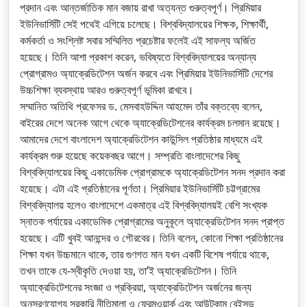
প্রদান এবং আন্তর্জাতিক মান বজায় রাখা অত্যন্ত গুরুত্বপূর্ণ। প্রিমিয়ার
ইউনিভার্সিটি সেই পথেই এগিয়ে চলেছে। বিশ্ববিদ্যালয়ের শিক্ষক, শিক্ষার্থী,
কর্মকর্তা ও সংশ্লিষ্ট সবার সম্মিলিত প্রচেষ্টার ফলেই এই সাফল্য অর্জিত
হয়েছে। তিনি আশা প্রকাশ করেন, ভবিষ্যতে বিশ্ববিদ্যালয়ের অন্যান্য
প্রোগ্রামও অ্যাক্রেডিটেশন অর্জন করবে এবং প্রিমিয়ার ইউনিভার্সিটি দেশের
উচ্চশিক্ষা ব্যবস্থায় আরও গুরুত্বপূর্ণ ভূমিকা রাখবে।
সম্মানিত অতিথি প্রফেসর ড. মেসবাহউদ্দিন আহমেদ তাঁর বক্তব্যে বলেন,
বাইরের দেশে অনেক আগে থেকে অ্যাক্রেডিটেশনের কার্যক্রম চলমান রয়েছে।
আমাদের দেশে বাংলাদেশ অ্যাক্রেডিটেশন কাউন্সিল প্রতিষ্ঠার মাধ্যমে এই
কার্যক্রম শুরু হয়েছে কয়েকবছর আগে। সম্প্রতি বাংলাদেশের কিছু
বিশ্ববিদ্যালয়ের কিছু একাডেমিক প্রোগ্রামকে অ্যাক্রেডিটেশন সনদ প্রদান করা
হয়েছে। এটা এই প্রতিষ্ঠানের পূর্ণতা। প্রিমিয়ার ইউনিভার্সিটি চট্টগ্রামের
বিশ্ববিদ্যালয় হলেও বাংলাদেশে একমাত্র এই বিশ্ববিদ্যালয়ই বেশি সংখ্যক
স্নাতক পর্যায়ের একাডেমিক প্রোগ্রামের অনুকূলে অ্যাক্রেডিটেশন সনদ প্রাপ্ত
হয়েছে। এটি খুবই আনন্দের ও গৌরবের। তিনি বলেন, কোনো শিক্ষা প্রতিষ্ঠানের
শিক্ষা যখন উচ্চমানে থাকে, তার গুণগত মান যখন একটি বিশেষ পর্যায়ে থাকে,
তখন তাকে যে-স্বীকৃতি দেওয়া হয়, তা’ই অ্যাক্রেডিটেশন। তিনি
অ্যাক্রেডিটেশনের সংজ্ঞা ও প্রক্রিয়া, অ্যাক্রেডিটেশন অর্জনের জন্য
অনুসরণযোগ্য সরকারি নীতিমালা ও ফ্রেমওয়ার্ক এবং আউটকাম বেইসড