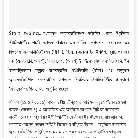
Start typing...
বাংলাদেশ অ্যাক্রেডিটেশন কাউন্সিল থেকে প্রিমিয়ার
ইউনিভার্সিটির পাঁচটি স্নাতক পর্যায়ের একাডেমিক প্রোগ্রাম—ব্যাচেলর অব
বিজনেস অ্যাডমিনিস্ট্রেশন (বিবিএ), বি.এ. (অনার্স) ইন ইংলিশ, ব্যাচেলর অব
লজ (এলএল.বি. অনার্স), বি.এস.এস. (অনার্স) ইন ইকোনমিক্স এবং বি.এসসি. ইন
ইলেকট্রিক্যাল অ্যান্ড ইলেকট্রনিক ইঞ্জিনিয়ারিং (ইইই)—এর অনুকূলে
অ্যাক্রেডিটেশন সনদপ্রাপ্তি উপলক্ষে প্রিমিয়ার ইউনিভার্সিটির উদ্যোগে
‘অ্যাক্রেডিটেশন ফেস্ট’ অনুষ্ঠিত হয়েছে।
শনিবার (১৪ মার্চ ২০২৬) বিকেল ৪টায় চট্টগ্রামের রেডিসন ব্লু হোটেলের মোহনা
বলরুম (লেভেল-৪)-এ আয়োজিত এই অনুষ্ঠানে চট্টগ্রাম সিটি কর্পোরেশনের
মাননীয় মেয়র ও প্রিমিয়ার ইউনিভার্সিটির বোর্ড অব ট্রাস্টিজের চেয়ারম্যান ডা.
শাহাদাত হোসেন প্রধান অতিথি হিসেবে উপস্থিত ছিলেন। অনুষ্ঠানে বাংলাদেশ
অ্যাক্রেডিটেশন কাউন্সিলের চেয়ারম্যান প্রফেসর ড. মেসবাহউদ্দিন আহমেদ