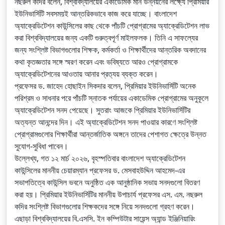
নছরুল কদির বলেন, বিশ্ববিদ্যালয়ের একাডেমিক মান উন্নয়নের লক্ষ্যে প্রিমিয়ার
ইউনিভার্সিটি সবসময়ই আন্তরিকভাবে কাজ করে যাচ্ছে। বাংলাদেশ
অ্যাক্রেডিটেশন কাউন্সিলের কাছ থেকে পাঁচটি প্রোগ্রামের অ্যাক্রেডিটেশন লাভ
করা বিশ্ববিদ্যালয়ের জন্য একটি গুরুত্বপূর্ণ মাইলফলক। তিনি এ সাফল্যের
জন্য সংশ্লিষ্ট বিভাগগুলোর শিক্ষক, কর্মকর্তা ও শিক্ষার্থীদের আন্তরিক অবদানের
কথা কৃতজ্ঞতার সঙ্গে স্মরণ করেন এবং ভবিষ্যতে আরও প্রোগ্রামকে
অ্যাক্রেডিটেশনের আওতায় আনার প্রত্যয় ব্যক্ত করেন।
প্রফেসর ড. জাহেদ হোছাইন সিকদার বলেন, প্রিমিয়ার ইউনিভার্সিটি অনেক
পরিশ্রম ও সাধনার পরে পাঁচটি স্নাতক পর্যায়ের একাডেমিক প্রোগ্রামের অনুকূলে
অ্যাক্রেডিটেশন সনদ পেয়েছে। সুতরাং আজকে প্রিমিয়ার ইউনিভার্সিটির
অত্যন্ত আনন্দের দিন। এই অ্যাক্রেডিটেশন সনদ পাওয়ার কারণে সংশ্লিষ্ট
প্রোগ্রামগুলোর শিক্ষার্থীরা আন্তর্জাতিক অঙ্গনে তাদের পেশাগত ক্ষেত্রে উন্নত
সুযোগ-সুবিধা পাবেন।
উল্লেখ্য, গত ১২ মার্চ ২০২৬, বৃহস্পতিবার বাংলাদেশ অ্যাক্রেডিটেশন
কাউন্সিলের মাননীয় চেয়ারম্যান প্রফেসর ড. মেসবাহউদ্দিন আহমেদ-এর
সভাপতিত্বে কাউন্সিল ভবনে অনুষ্ঠিত এক আনুষ্ঠানিক সভায় সনদগুলো বিতরণ
করা হয়। প্রিমিয়ার ইউনিভার্সিটির মাননীয় উপাচার্য প্রফেসর এস. এম. নছরুল
কদির সংশ্লিষ্ট বিভাগগুলোর শিক্ষকদের সঙ্গে নিয়ে সনদগুলো গ্রহণ করেন।
এছাড়া বিশ্ববিদ্যালয়ের বি.এসসি. ইন কম্পিউটার সায়েন্স অ্যান্ড ইঞ্জিনিয়ারিং