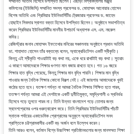
সম্মানিত অতিথি হিসেবে উপস্থিত ছিলেন। এছাড়া বিশ্ববিদ্যালয় মঞ্জুরি
কমিশনের (ইউজিসি) সম্মানিত সদস্য প্রফেসর ড. মোহাম্মদ আনোয়ার হোসেন
বিশেষ অতিথি এবং প্রিমিয়ার ইউনিভার্সিটির ট্রেজারার প্রফেসর ড. জাহেদ
হোছাইন সিকদার স্বাগত বক্তা হিসেবে উপস্থিত ছিলেন। অনুষ্ঠানে সভাপতিত্ব
করেন প্রিমিয়ার ইউনিভার্সিটির মাননীয় উপাচার্য অধ্যাপক এস. এম. নছরুল
কদির।
রেজিস্ট্রার জনাব মোহাম্মদ ইফতেখার মনিরের সঞ্চালনায় অনুষ্ঠানে প্রধান অতিথি
ডা. শাহাদাত হোসেন তাঁর বক্তব্যে বলেন, অ্যাক্রেডিটেশন একটি স্বীকৃতি।
কিন্তু এই স্বীকৃতি পাওয়াটাই বড় কথা নয়, একে ধরে রাখাটাই বড় কথা। সুতরাং
এ কারণে আমাদেরকে শিক্ষার গুণগত মান বজায় রাখতে হবে। গত ১৬ বছরে
শিক্ষার হাত বৃদ্ধি পেয়েছে, কিন্তু শিক্ষার মান বৃদ্ধি পায়নি। শিক্ষার মান বৃদ্ধি
পাওয়ার জন্য নৈতিক শিক্ষার কোনো বিকল্প নেই। এই জায়গায় আমাদেরকে খুবই
কঠোর হতে হবে। যতক্ষণ পর্যন্ত না আমরা নৈতিক শিক্ষায় শিক্ষিত হতে পারব,
ততক্ষণ পর্যন্ত আমরা এই দেশটাকে একটি দুর্নীতিমুক্ত, সমৃদ্ধিশালী ও স্বনির্ভর
হিসেবে গড়ে তুলতে পারব না। তিনি উন্নত বাংলাদেশ গড়ে তোলার জন্য
স্বদেশপ্রেমের ওপর গুরুত্বারোপ করে। তিনি প্রিমিয়ার ইউনিভার্সিটির পাঁচটি
স্নাতক পর্যায়ের একাডেমিক প্রোগ্রামের অনুকূলে অ্যাক্রেডিটেশন সনদ
প্রাপ্তিকে চট্টগ্রামবাসীর একটি বড় অর্জন বলে উল্লেখ করেন।
তিনি আরও বলেন, বর্তমান বিশ্বে উচ্চশিক্ষা প্রতিষ্ঠানগুলোর জন্য মানসম্মত শিক্ষা